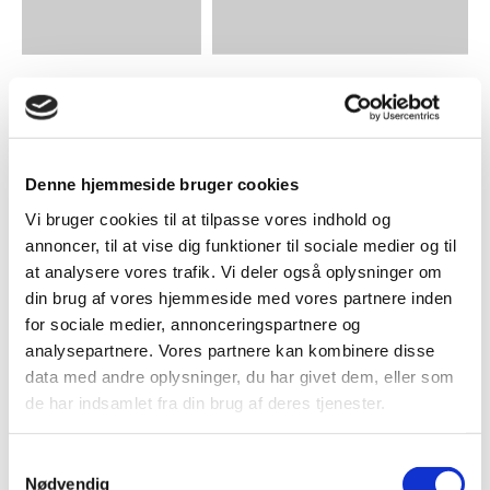
TING OG SAGER
SAMTALEKORT
Stofnet med
Har vi i grunden lov til det?
Grundtvig-citat /
"Ordet skaber hvad
Denne hjemmeside bruger cookies
det nævner"
Vi bruger cookies til at tilpasse vores indhold og
annoncer, til at vise dig funktioner til sociale medier og til
at analysere vores trafik. Vi deler også oplysninger om
din brug af vores hjemmeside med vores partnere inden
for sociale medier, annonceringspartnere og
analysepartnere. Vores partnere kan kombinere disse
data med andre oplysninger, du har givet dem, eller som
de har indsamlet fra din brug af deres tjenester.
GRUNDTVIGSK TIDENDE
Grundtvigsk Tidende
Samtykkevalg
(Gaveabonnement)
Nødvendig
UDGIVELSER