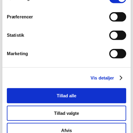
Grundtvigsk Forum: Årsskrift
2023
Præferencer
Statistik
Marketing
Vis detaljer
GRUNDTVIGSK TIDENDE
GRUNDTVIGSK TIDENDE
Tillad alle
Grundtvigsk Tidende
Grundtvigsk Tidende
(Digitalt abonnement)
(Abonnement)
Tillad valgte
Afvis